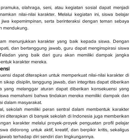
i pramuka, olahraga, seni, atau kegiatan sosial dapat menjadi 
mkan nilai-nilai karakter. Melalui kegiatan ini, siswa belajar 
iwa kepemimpinan, serta berinteraksi dengan teman sebaya 
an mendukung.
lam menunjukkan karakter yang baik kepada siswa. Dengan 
empati, dan bertanggung jawab, guru dapat menginspirasi siswa 
 Teladan yang baik dari guru akan memiliki dampak jangka 
ntuk karakter mereka.
ensi
nsi dapat diterapkan untuk memperkuat nilai-nilai karakter di 
sikap disiplin, tanggung jawab, dan integritas dapat diberikan 
 yang melanggar aturan dapat diberikan konsekuensi yang 
 siswa memahami bahwa tindakan mereka memiliki dampak dan 
ai dalam masyarakat.
l, sekolah memiliki peran sentral dalam membentuk karakter 
ini diterapkan di banyak sekolah di Indonesia juga memberikan 
gan karakter melalui proyek-proyek penguatan profil pelajar 
iswa didorong untuk aktif, kreatif, dan berpikir kritis, sekaligus 
wab terhadap diri sendiri dan lingkungannya.