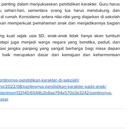
 penting dalam menyukseskan pendidikan karakter. Guru harus 
ku sehari-hari, sementara orang tua harus mendukung dan 
 rumah. Konsistensi antara nilai-nilai yang diajarkan di sekolah 
akan memperkuat pemahaman anak dan menjadikannya bagian 
ng kuat sejak usia SD, anak-anak tidak hanya akan tumbuh 
tetapi juga menjadi warga negara yang beretika, peduli, dan 
stasi jangka panjang yang sangat berharga bagi masa depan 
g baik merupakan dasar dari kemajuan dan keharmonisan 
pentingnya-pendidikan-karakter-di-sekolah/
ilding/2022/08/pentingnya-pendidikan-karakter-pada-anak/
aelanimsm132140/6544b2b6ee794a570d3e3242/pentingnya-
dasar