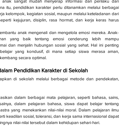
 anak sangat mudah menyerap informasi dan perilaku dari 
na itu, pendidikan karakter perlu ditanamkan melalui berbagai 
erja kelompok, kegiatan sosial, maupun melalui keteladanan dari 
eperti kejujuran, disiplin, rasa hormat, dan kerja keras harus 
r membantu anak mengenali dan mengelola emosi mereka. Anak-
man yang baik tentang emosi cenderung lebih mampu 
mai dan menjalin hubungan sosial yang sehat. Hal ini penting 
belajar yang kondusif, di mana setiap siswa merasa aman, 
rkembang secara optimal.
lam Pendidikan Karakter di Sekolah
rapkan di sekolah melalui berbagai metode dan pendekatan, 
grasikan dalam berbagai mata pelajaran, seperti bahasa, sains, 
salnya, dalam pelajaran bahasa, siswa dapat belajar tentang 
sastra yang menekankan nilai-nilai moral. Dalam pelajaran ilmu 
erti keadilan sosial, toleransi, dan kerja sama internasional dapat 
ya nilai-nilai tersebut dalam kehidupan sehari-hari.